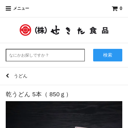
0
メニュー
検索
うどん
乾うどん 5本（ 850ｇ）